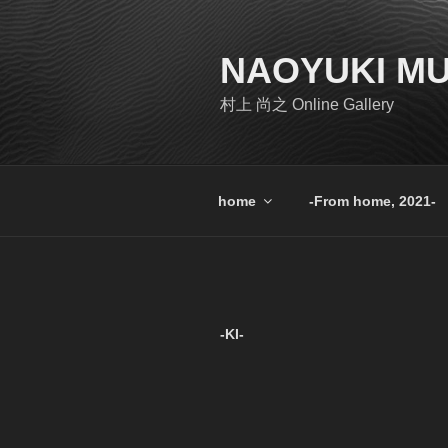
コ
ン
テ
NAOYUKI M
ン
村上 尚之 Online Gallery
ツ
へ
ス
キ
home
-From home, 2021-
ッ
プ
-KI-